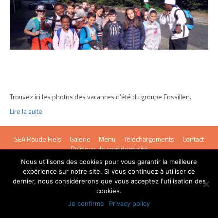
Trouvez ici les photos des vacances d’été du groupe Fossillen.
Lire la suite
SEA Roude Fiels
Galerie
Menu
Téléchargements
Contact
Politique de confidentialité
Nous utilisons des cookies pour vous garantir la meilleure
expérience sur notre site. Si vous continuez à utiliser ce
© 2026 La Maison Relais « Roude Fiels »
|
Site Internet réalisé par CBC
Informatique
dernier, nous considérerons que vous acceptez l'utilisation des
cookies.
Je confirme
Privacy policy